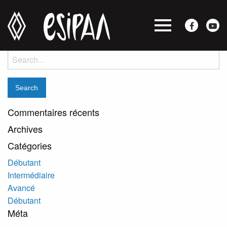
5-6 octobre 2019
Posted on septembre 4, 2019 by
devadmin
-
Avancé
Search
for:
Commentaires récents
Archives
Catégories
Débutant
Intermédiaire
Avancé
Débutant
Méta