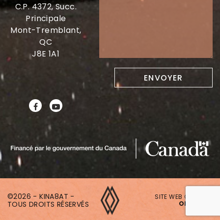
C.P. 4372, Succ.
Principale
Mont-Tremblant,
QC
J8E 1A1
©2026 - KINA8AT -
SITE WEB CRÉÉ PAR
TOUS DROITS RÉSERVÉS
ONAKI.CA