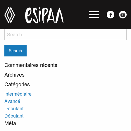
Léo Warren
Posted on janvier 18, 2018 by
jocelyne
-
Search
for:
Commentaires récents
Archives
Catégories
Intermédiaire
Avancé
Débutant
Débutant
Méta