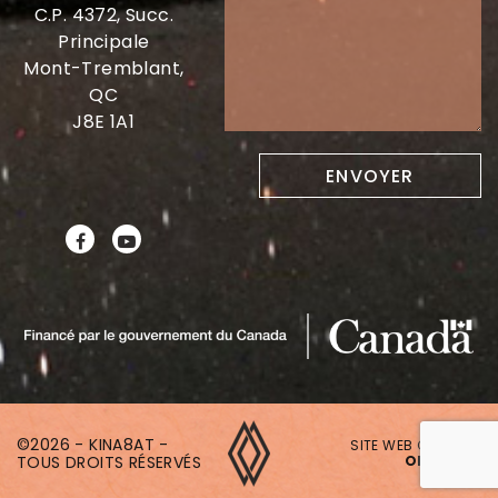
C.P. 4372, Succ.
Principale
Mont-Tremblant,
QC
J8E 1A1
©2026 - KINA8AT -
SITE WEB CRÉÉ PAR
TOUS DROITS RÉSERVÉS
ONAKI.CA