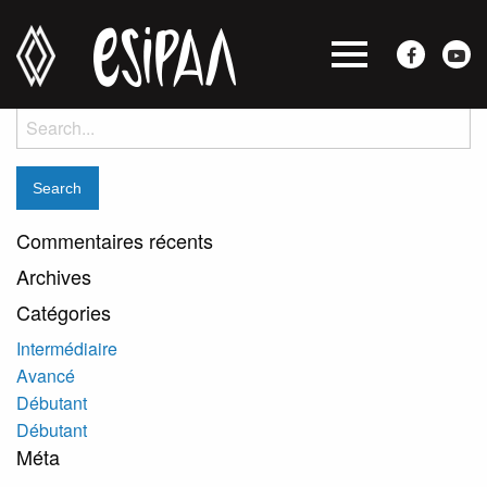
Iris Tam Tsi
Posted on mai 27, 2020 by
jocelyne
-
Search
for:
Commentaires récents
Archives
Catégories
Intermédiaire
Avancé
Débutant
Débutant
Méta