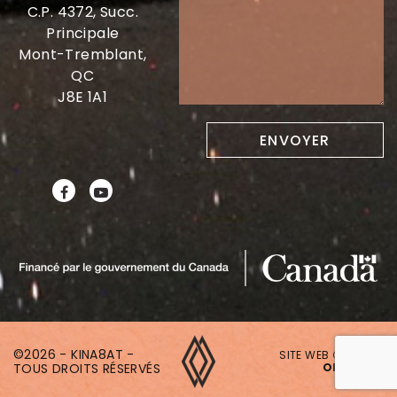
C.P. 4372, Succ.
Principale
Mont-Tremblant,
QC
J8E 1A1
©2026 - KINA8AT -
SITE WEB CRÉÉ PAR
TOUS DROITS RÉSERVÉS
ONAKI.CA