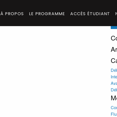
Sea
À PROPOS
LE PROGRAMME
ACCÈS ÉTUDIANT
for:
C
A
C
Dé
Int
Av
Dé
M
Co
Flu