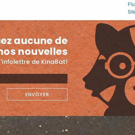
Flu
Si
ez aucune de
nos nouvelles
'infolettre de Kina8at!