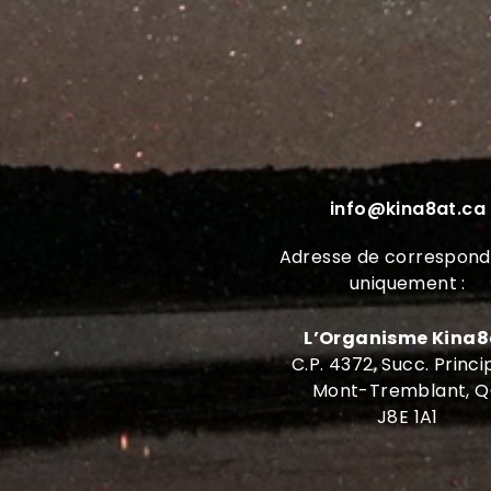
info@kina8at.ca
Adresse de correspon
uniquement :
L’Organisme Kina8
C.P. 4372, Succ. Princi
Mont-Tremblant, 
J8E 1A1