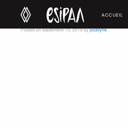
Francis Lovett
ACCUEIL
Posted on septembre 13, 2019 by
jocelyne
-