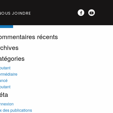
rch
NOUS JOINDRE
ommentaires récents
rchives
atégories
butant
ermédiaire
ancé
butant
éta
nnexion
x des publications