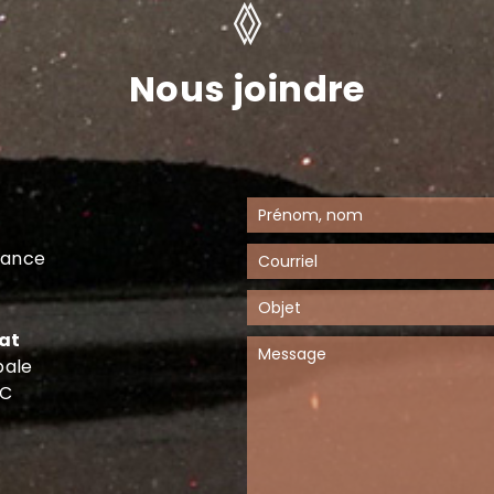
Nous joindre
dance
at
pale
QC