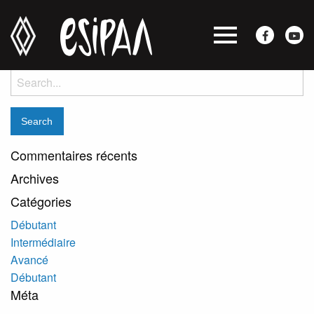
Eric Paulhus
Posted on janvier 18, 2018 by
jocelyne
-
Search
for:
Commentaires récents
Archives
Catégories
Débutant
Intermédiaire
Avancé
Débutant
Méta