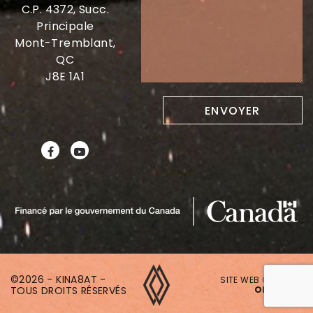
C.P. 4372, Succ.
Principale
Mont-Tremblant,
QC
J8E 1A1
©2026 - KINA8AT -
SITE WEB CRÉÉ PAR
TOUS DROITS RÉSERVÉS
ONAKI.CA