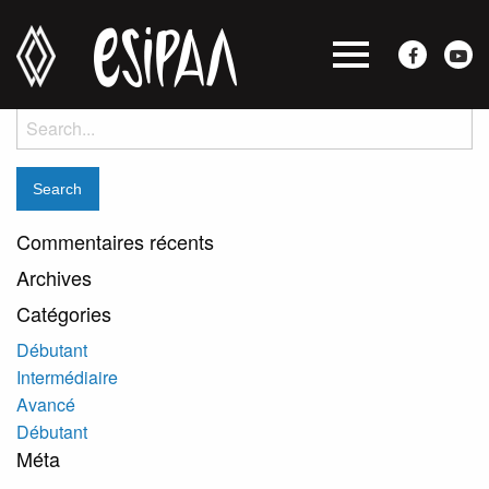
Dominique Larocque
Posted on janvier 18, 2018 by
jocelyne
-
Search
for:
Commentaires récents
Archives
Catégories
Débutant
Intermédiaire
Avancé
Débutant
Méta