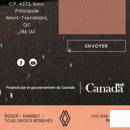
C.P. 4372, Succ.
Principale
Mont-Tremblant,
QC
J8E 1A1
©2026 - KINA8AT -
SITE WEB CRÉÉ PAR
TOUS DROITS RÉSERVÉS
ONAKI.CA