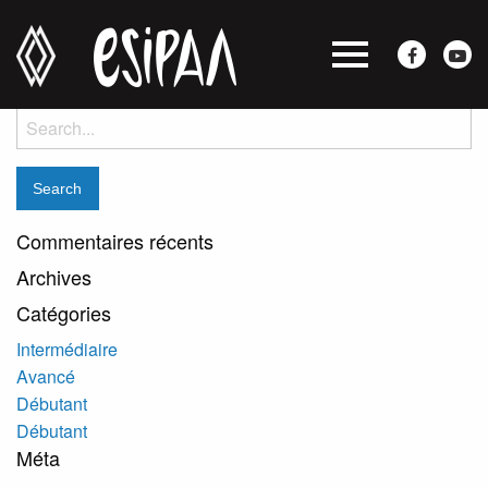
Denise Brouillard
Posted on mai 27, 2020 by
jocelyne
-
Search
for:
Commentaires récents
Archives
Catégories
Intermédiaire
Avancé
Débutant
Débutant
Méta