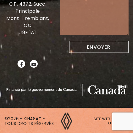
C.P. 4372, Succ.
Principale
Mont-Tremblant,
QC
J8E 1A1
©2026 - KINA8AT -
SITE WEB CRÉÉ PAR
TOUS DROITS RÉSERVÉS
ONAKI.CA