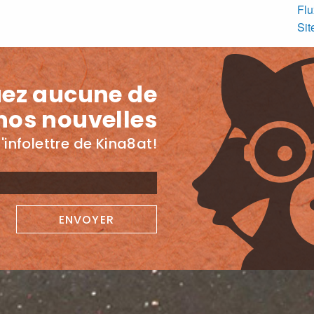
Flu
Si
ez aucune de
nos nouvelles
'infolettre de Kina8at!