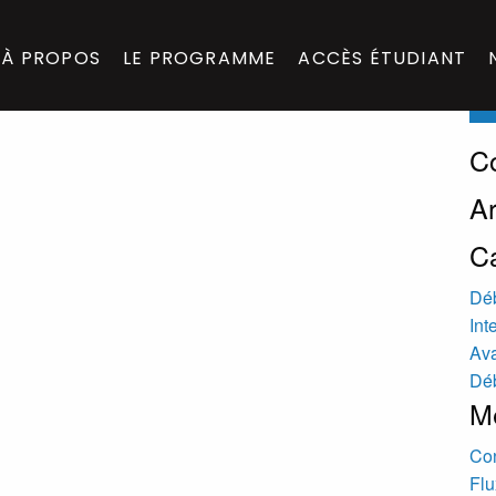
lle
Sea
À PROPOS
LE PROGRAMME
ACCÈS ÉTUDIANT
for:
C
A
C
Dé
Int
Av
Dé
M
Co
Flu