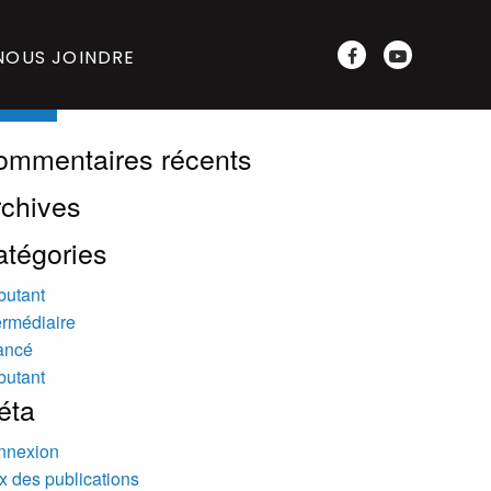
rch
NOUS JOINDRE
ommentaires récents
rchives
atégories
butant
ermédiaire
ancé
butant
éta
nnexion
x des publications