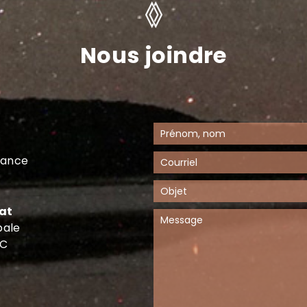
Nous joindre
dance
at
pale
QC