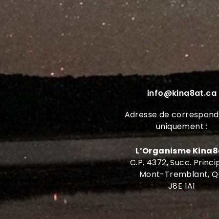
info@kina8at.ca
Adresse de correspon
uniquement :
L’Organisme Kina8
C.P. 4372, Succ. Princi
Mont-Tremblant, 
J8E 1A1