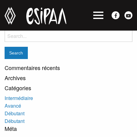
Amélie Fontaine
Posted on mai 27, 2020 by
jocelyne
-
Search
for:
Commentaires récents
Archives
Catégories
Intermédiaire
Avancé
Débutant
Débutant
Méta