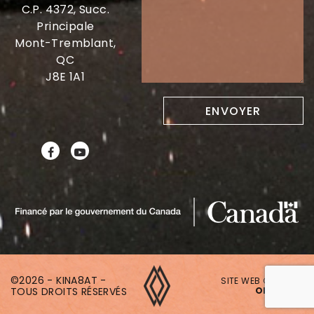
C.P. 4372, Succ.
Principale
Mont-Tremblant,
QC
J8E 1A1
©2026 - KINA8AT -
SITE WEB CRÉÉ PAR
TOUS DROITS RÉSERVÉS
ONAKI.CA